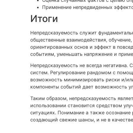
Применение непредвиденных эффектов
Итоги
Непредсказуемость служит фундаментальн
общественные взаимодействия, обучение, 
ориентированных основ и эффект в повсе
событиям, уменьшать напряжение и приме
Непредсказуемость не всегда негативна.
систем. Регулирование рандомом с помощ
возможность минимизировать риски и/ил
компоненты событий дает возможность ул
Таким образом, непредсказуемость являе
использовании становится средством улу
ситуациях. Понимание а также осознание
создающий свежие шансы, и не в качеств