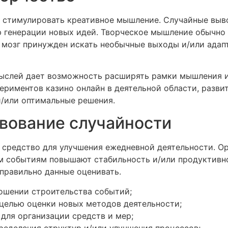
 стимулировать креативное мышление. Случайные выв
ю генерации новых идей. Творческое мышление обычно 
ак мозг принужден искать необычные выходы и/или ад
ыслей дает возможность расширять рамки мышления и
ериментов казино онлайн в деятельной области, разви
и/или оптимальные решения.
вование случайности
 средство для улучшения ежедневной деятельности. Ор
ым событиям повышают стабильность и/или продуктивн
правильно данные оценивать.
ошении строительства событий;
целью оценки новых методов деятельности;
для организации средств и мер;
ределения структур и/или улучшения процессов;