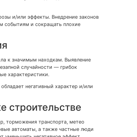
розы и/или эффекты. Внедрение законов
м событиям и сокращать плохие
ия
ила к значимым находкам. Выявление
езапной случайности — грибок
ные характеристики.
 обладает негативный характер и/или
же строительстве
р, торможения транспорта, метео
овые автоматы, а также частные люди
ет уменьшить негативное эффект