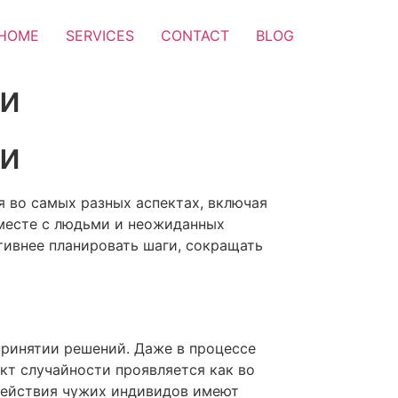
HOME
SERVICES
CONTACT
BLOG
ни
ни
 во самых разных аспектах, включая
вместе с людьми и неожиданных
тивнее планировать шаги, сокращать
принятии решений. Даже в процессе
т случайности проявляется как во
 действия чужих индивидов имеют