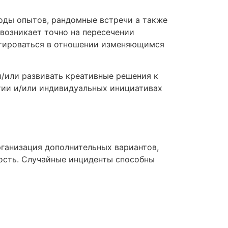
оды опытов, рандомные встречи а также
возникает точно на пересечении
аптироваться в отношении изменяющимся
/или развивать креативные решения к
тии и/или индивидуальных инициативах
ганизация дополнительных вариантов,
ость. Случайные инциденты способны