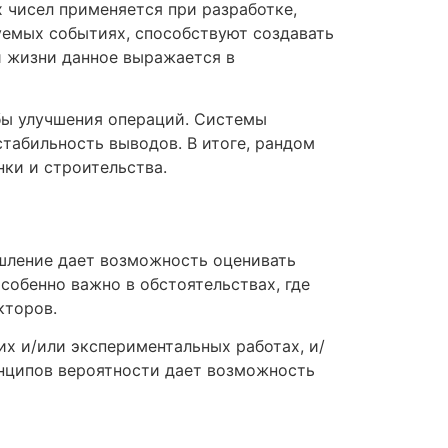
 чисел применяется при разработке,
уемых событиях, способствуют создавать
й жизни данное выражается в
бы улучшения операций. Системы
табильность выводов. В итоге, рандом
ки и строительства.
шление дает возможность оценивать
собенно важно в обстоятельствах, где
кторов.
х и/или экспериментальных работах, и/
инципов вероятности дает возможность