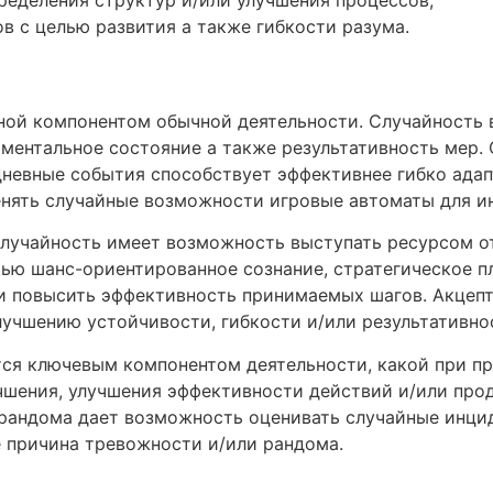
 с целью развития а также гибкости разума.
ой компонентом обычной деятельности. Случайность в
ментальное состояние а также результативность мер. 
дневные события способствует эффективнее гибко ада
нять случайные возможности игровые автоматы для и
 Случайность имеет возможность выступать ресурсом о
ью шанс-ориентированное сознание, стратегическое п
и повысить эффективность принимаемых шагов. Акцеп
учшению устойчивости, гибкости и/или результативнос
тся ключевым компонентом деятельности, какой при п
чшения, улучшения эффективности действий и/или про
 рандома дает возможность оценивать случайные инцид
е причина тревожности и/или рандома.