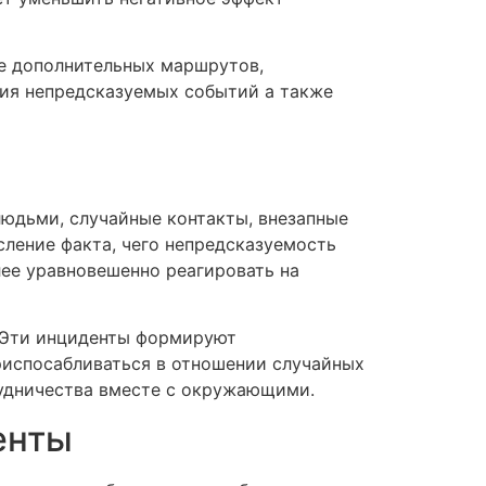
е дополнительных маршрутов,
ия непредсказуемых событий а также
юдьми, случайные контакты, внезапные
сление факта, чего непредсказуемость
лее уравновешенно реагировать на
 Эти инциденты формируют
риспосабливаться в отношении случайных
рудничества вместе с окружающими.
енты