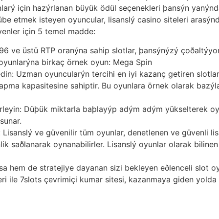
arý için hazýrlanan büyük ödül seçenekleri þansýn yanýnda s
übe etmek isteyen oyuncular, lisanslý casino siteleri aras
yenler için 5 temel madde:
%96 ve üstü RTP oranýna sahip slotlar, þansýnýzý çoðaltýy
t oyunlarýna birkaç örnek oyun: Mega Spin
din: Uzman oyuncularýn tercihi en iyi kazanç getiren slotlar
apma kapasitesine sahiptir. Bu oyunlara örnek olarak bazýl
lerleyin: Düþük miktarla baþlayýp adým adým yükselterek oyn
sunar.
 Lisanslý ve güvenilir tüm oyunlar, denetlenen ve güvenli lisa
ik saðlanarak oynanabilirler. Lisanslý oyunlar olarak biline
a hem de stratejiye dayanan sizi bekleyen eðlenceli slot o
ri ile 7slots çevrimiçi kumar sitesi, kazanmaya giden yolda 