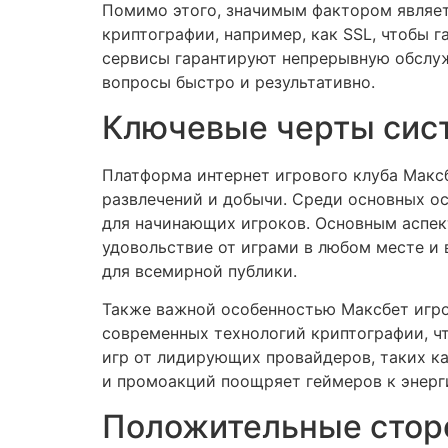
Помимо этого, значимым фактором являет
криптографии, например, как SSL, чтобы 
сервисы гарантируют непрерывную обслуж
вопросы быстро и результативно.
Ключевые черты сис
Платформа интернет игрового клуба Макс
развлечений и добычи. Среди основных о
для начинающих игроков. Основным аспе
удовольствие от играми в любом месте и
для всемирной публики.
Также важной особенностью Максбет игр
современных технологий криптографии, ч
игр от лидирующих провайдеров, таких ка
и промоакций поощряет геймеров к энерг
Положительные стор