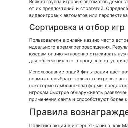
Всякая группа игровых автоматов демонс
от их предпочтений и стратегий. Опреде
видеоигровых автоматов или перспектива 
Сортировка и отбор игр
Пользователи в онлайн казино часто встр
идеального времяпрепровождения. Результ
юзерам опцию мгновенно отыскивать нуж
для облегчения этого процесса: от упоря
Использование опций фильтрации даёт воз
возможно выбрать только те игровые авт
некоторые гэмблинг-платформы предостав
игрокам быстрее обнаруживать развлечен
применения сайта и способствуют более 
Правила вознагражд
Политика акций в интернет-казино, как Ma