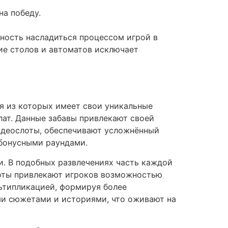
на победу.
ность насладиться процессом игрой в
ие столов и автоматов исключает
я из которых имеет свои уникальные
лат. Данные забавы привлекают своей
видеослоты, обеспечивают усложнённый
бонусными раундами.
. В подобных развлечениях часть каждой
лоты привлекают игроков возможностью
ьтипликацией, формируя более
и сюжетами и историями, что оживают на