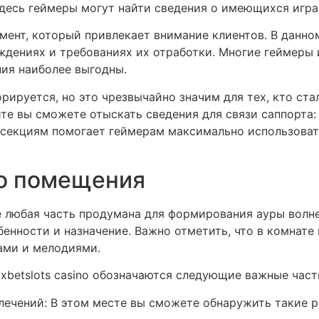
десь геймеры могут найти сведения о имеющихся играх
ент, который привлекает внимание клиентов. В данно
ждениях и требованиях их отработки. Многие геймеры 
ния наиболее выгодны.
рируется, но это чрезвычайно значим для тех, кто ст
те вы сможете отыскать сведения для связи саппорта: 
секциям помогает геймерам максимально использоват
го помещения
де любая часть продумана для формирования ауры волне
обенности и назначение. Важно отметить, что в комнате
ами и мелодиями.
axbetslots casino обозначаются следующие важные част
лечений: В этом месте вы сможете обнаружить такие р