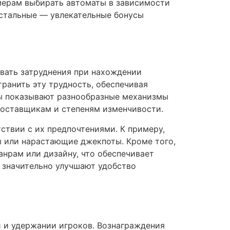
мерам выбирать автоматы в зависимости
остальные — увлекательные бонусы
овать затруднения при нахождении
ранить эту трудность, обеспечивая
ы показывают разнообразные механизмы
 поставщикам и степеням изменчивости.
ствии с их предпочтениями. К примеру,
 или нарастающие джекпоты. Кроме того,
нрам или дизайну, что обеспечивает
 значительно улучшают удобство
ии и удержании игроков. Вознаграждения