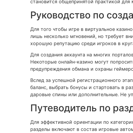
становится общепринятой практикой для 
Руководство по созд
Для того чтобы игре в виртуальное казино
лишь несколько мгновений, но требует вн
хорошую репутацию среди игроков в круга
Для создания аккаунта на многих портало
Некоторые онлайн-казино могут попросит
предупреждения обмана и охраны геймеров
Вслед за успешной регистрационного этап
баланс, выбрать бонусы и стартовать в р
даровые спины или дополнительные. Не уп
Путеводитель по разд
Для эффективной ориентации по категория
разделы включают в состав игровые автом