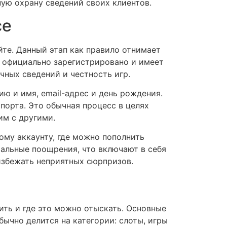
ую охрану сведений своих клиентов.
се
йте. Данный этап как правило отнимает
о официально зарегистрировано и имеет
чных сведений и честность игр.
ю и имя, email-адрес и день рождения.
орта. Это обычная процесс в целях
им с другими.
ому аккаунту, где можно пополнить
чальные поощрения, что включают в себя
избежать неприятных сюрпризов.
ить и где это можно отыскать. Основные
бычно делится на категории: слоты, игры