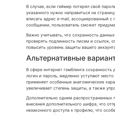
В случае, если геймер потерял свой парол
указанного нужно направиться на страниц
вписать адрес e-mail, ассоциированный с
сообщении, пользователь сможет придума
Важно учитывать, что сохранность данны
проверять подлинность писем и ссылок, 
повысить уровень защиты вашего аккаунт
Альтернативные вариан
В сфере интернет гэмблинга сохранность 
логин и пароль, медленно уступают место
применяет особенные анатомические харак
увеличивает степень защиты, а также упр
Дополнительно одним распространенных п
внесения дополнительного шифра, что отп
незаконного доступа к профилю, что особе