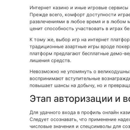
Интернет казино и иные игровые сервисы
Прежде всего, комфорт доступности игр
развлечениями в любое время и в любом м
ценит способность участвовать в играх б
К тому же, выбор игр на интернет платфо
традиционные азартные игры вроде покер
платформ предлагают бесплатные демо-ве
лишения средств.
Невозможно не упомянуть о великодушных
воспринимают вступительные вознагражде
повышает шансы на добычу, но и превращ
Этап авторизации и 
Для удачного входа в профиль онлайн кази
Следует осознавать, что применение над
числовые значения и спецсимволы для соз