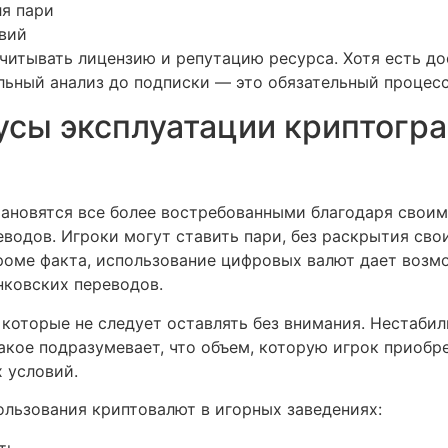
я пари
вий
читывать лицензию и репутацию ресурса. Хотя есть до
ьный анализ до подписки — это обязательный процесс
сы эксплуатации криптогра
ановятся все более востребованными благодаря свои
одов. Игроки могут ставить пари, без раскрытия сво
роме факта, использование цифровых валют дает возм
нковских переводов.
 которые не следует оставлять без внимания. Нестаби
кое подразумевает, что объем, которую игрок приобр
 условий.
ользования криптовалют в игорных заведениях:
ть