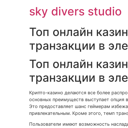
Skip
sky divers studio
to
content
Топ онлайн кази
транзакции в эл
Топ онлайн кази
транзакции в эл
Крипто-казино делаются все более распр
основных преимуществ выступает опция вн
Это предоставляет шанс геймерам избежат
привлекательным. Кроме этого, темп тран
Пользователи имеют возможность наслади