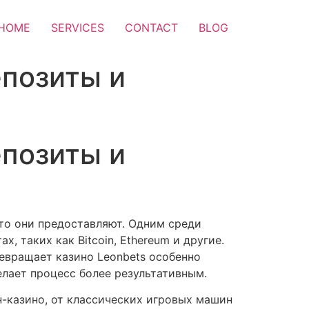
HOME
SERVICES
CONTACT
BLOG
епозиты и
епозиты и
то они предоставляют. Одним среди
 таких как Bitcoin, Ethereum и другие.
евращает казино Leonbets особенно
елает процесс более результативным.
-казино, от классических игровых машин