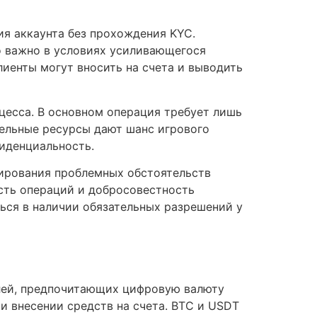
я аккаунта без прохождения KYC.
о важно в условиях усиливающегося
лиенты могут вносить на счета и выводить
цесса. В основном операция требует лишь
дельные ресурсы дают шанс игрового
фиденциальность.
лирования проблемных обстоятельств
сть операций и добросовестность
ься в наличии обязательных разрешений у
елей, предпочитающих цифровую валюту
и внесении средств на счета. BTC и USDT