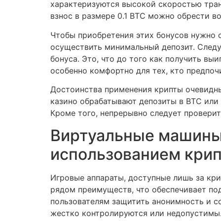
характеризуются высокой скоростью тран
взнос в размере 0.1 BTC можно обрести в
Чтобы приобретения этих бонусов нужно с
осуществить минимальный депозит. Следуе
бонуса. Это, что до того как получить в
особенно комфортно для тех, кто предпоч
Достоинства применения крипты очевидны:
казино обрабатывают депозиты в BTC или
Кроме того, непрерывно следует проверит
Виртуальные машины
использованием кри
Игровые аппараты, доступные лишь за кри
рядом преимуществ, что обеспечивает по
пользователям защитить анонимность и со
жестко контролируются или недопустимы