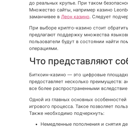
до реальных крупье. При таком безопасн
Множество сайты, например казино Leonbe
заманчивее в
Леон казино
. Следует подче
При выборе крипто-казино стоит обратить
предлагают поддержку множества языковы
пользователи будут в состоянии найти по
операциями.
Что представляют со
Биткоин-казино — это цифровые площадки,
предоставляет несколько преимуществ: а
все более распространенными вследстви
Одной из главных основных особенностей 
игрового процесса. Такое позволяет поль
Также необходимо подчеркнуть:
Немедленные пополнения и снятия де