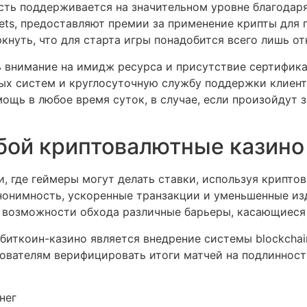
ость поддерживается на значительном уровне благодар
ts, предоставляют премии за применение крипты для 
ркнуть, что для старта игры понадобится всего лишь о
 внимание на имидж ресурса и присутствие сертифика
х систем и круглосуточную службу поддержки клиенто
мощь в любое время суток, в случае, если произойдут
бой криптовалютные казино 
 где геймеры могут делать ставки, используя крипто
нонимность, ускоренные транзакции и уменьшенные из
е возможности обхода различные барьеры, касающиес
биткоин-казино является внедрение системы blockcha
зователям верифицировать итоги матчей на подлинност
нег