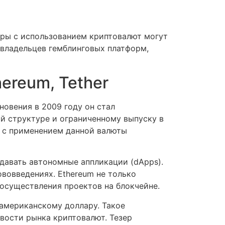
гры с использованием криптовалют могут
 владельцев гемблинговых платформ,
ereum, Tether
новения в 2009 году он стал
й структуре и ограниченному выпуску в
ии с применением данной валюты
давать автономные аппликации (dApps).
вовведениях. Ethereum не только
 осуществления проектов на блокчейне.
 американскому доллару. Такое
вости рынка криптовалют. Тезер