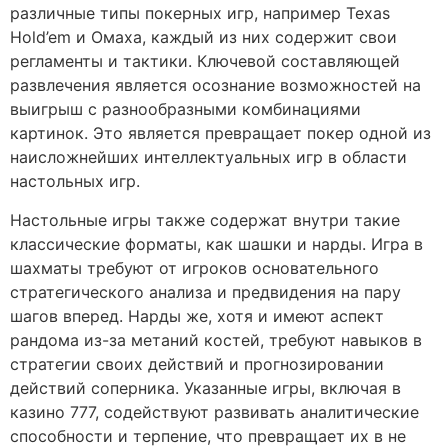
различные типы покерных игр, например Texas
Hold’em и Омаха, каждый из них содержит свои
регламенты и тактики. Ключевой составляющей
развлечения является осознание возможностей на
выигрыш с разнообразными комбинациями
картинок. Это является превращает покер одной из
наисложнейших интеллектуальных игр в области
настольных игр.
Настольные игры также содержат внутри такие
классические форматы, как шашки и нарды. Игра в
шахматы требуют от игроков основательного
стратегического анализа и предвидения на пару
шагов вперед. Нарды же, хотя и имеют аспект
рандома из-за метаний костей, требуют навыков в
стратегии своих действий и прогнозировании
действий соперника. Указанные игры, включая в
казино 777, содействуют развивать аналитические
способности и терпение, что превращает их в не