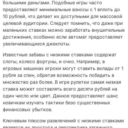
большими деньгами. Подобные игры часто
предоставляют минимальные взносы с 1 вплоть до
10 рублей, что делает их доступными для массовой
целевой аудитории. Следует помнить, что даже при
маленьких ставках можно заработать внушительные
достижения, особенно если автомат предоставляет
увеличивающиеся джекпоты.
Известные забавы с низкими ставками содержат
слоты, колесо фортуны, и очко. Например, в
игровых машинах игроки могут ставить вклады от 1
рубля за спин, обретая возможность победить в
множество раз более. В игре рулетки самая низкая
ставка может составлять всего десяти рублей на
один число или цвет. Данное предоставляет шанс
новичкам изучать тактики безо существенных
финансовых убытков.
Ключевым плюсом развлечений с низкими ставками
является их простота и перспектива затяжного