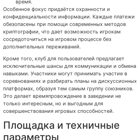
время.
Особенное фокус придаётся охранности и
конфиденциальности информации. Каждые платежи
обезопасены при помощи современных методов
криптографии, что дает возможность игрокам
сосредоточиться на игровом процессе без
дополнительных переживаний.
Кроме того, клуб для пользователей предлагает
исключительные шансы для коммуникации и обмена
навыками. Участники могут принимать участие в
соревнованиях и разбирать планы на дискуссионных
платформах, образуя тем самым группу союзников.
Это делает времяпровождение в заведении не
только интересным, но и выгодным для
совершенствования игровых способностей.
Площадка и техничные
параметры