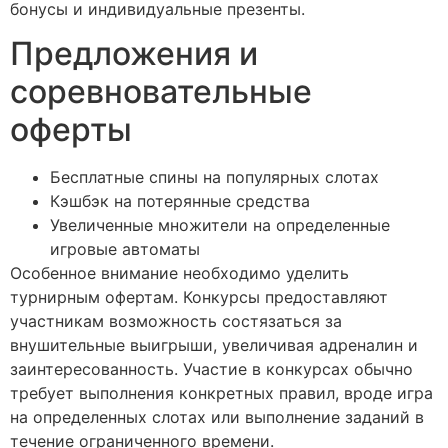
бонусы и индивидуальные презенты.
Предложения и
соревновательные
оферты
Бесплатные спины на популярных слотах
Кэшбэк на потерянные средства
Увеличенные множители на определенные
игровые автоматы
Особенное внимание необходимо уделить
турнирным офертам. Конкурсы предоставляют
участникам возможность состязаться за
внушительные выигрыши, увеличивая адреналин и
заинтересованность. Участие в конкурсах обычно
требует выполнения конкретных правил, вроде игра
на определенных слотах или выполнение заданий в
течение ограниченного времени.