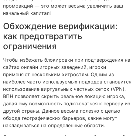
промоакций — это может весьма увеличить ваш
начальный капитал!
Обхождение верификации:
как предотвратить
ограничения
Чтобы избежать блокировки при подтверждения на
сайтах онлайн игорных заведений, игроки
применяют нескольким хитростям. Одним из
наиболее часто используемых подходов становится
использование виртуальных частных сеток (VPN).
ВПН позволяет скрыть реальное локацию игрока,
давая ему возможность подключаться к серверу из
другой страны. Данное весьма полезно с целью
обхода географических барьеров, какие могут
накладываться на определенные области.