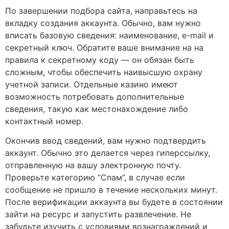
По завершении подбора сайта, направьтесь на
вкладку создания аккаунта. Обычно, вам нужно
вписать базовую сведения: наименование, e-mail и
секретный ключ. Обратите ваше внимание на на
правила к секретному коду — он обязан быть
сложным, чтобы обеспечить наивысшую охрану
учетной записи. Отдельные казино имеют
возможность потребовать дополнительные
сведения, такую как местонахождение либо
контактный номер.
Окончив ввод сведений, вам нужно подтвердить
аккаунт. Обычно это делается через гиперссылку,
отправленную на вашу электронную почту.
Проверьте категорию “Спам”, в случае если
сообщение не пришло в течение нескольких минут.
После верификации аккаунта вы будете в состоянии
зайти на ресурс и запустить развлечение. Не
забудьте изучить с условиями вознаграждений и