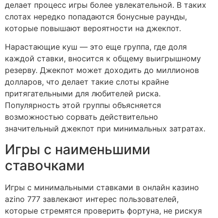
делает процесс игры более увлекательной. В таких
слотах нередко попадаются бонусные раунды,
которые повышают вероятности на джекпот.
Нарастающие куш — это еще группа, где доля
каждой ставки, вносится к общему выигрышному
резерву. Джекпот может доходить до миллионов
долларов, что делает такие слоты крайне
притягательными для любителей риска.
Популярность этой группы объясняется
возможностью сорвать действительно
значительный джекпот при минимальных затратах.
Игры с наименьшими
ставочками
Игры с минимальными ставками в онлайн казино
azino 777 завлекают интерес пользователей,
которые стремятся проверить фортуна, не рискуя