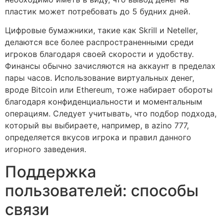
пластик может потребовать до 5 будних дней.
Цифровые бумажники, такие как Skrill и Neteller,
делаются все более распространенными среди
игроков благодаря своей скорости и удобству.
Финансы обычно зачисляются на аккаунт в пределах
пары часов. Использование виртуальных денег,
вроде Bitcoin или Ethereum, тоже набирает обороты
благодаря конфиденциальности и моментальным
операциям. Следует учитывать, что подбор подхода,
который вы выбираете, например, в azino 777,
определяется вкусов игрока и правил данного
игорного заведения.
Поддержка
пользователей: способы
связи