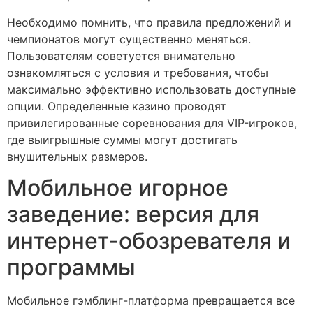
Необходимо помнить, что правила предложений и
чемпионатов могут существенно меняться.
Пользователям советуется внимательно
ознакомляться с условия и требования, чтобы
максимально эффективно использовать доступные
опции. Определенные казино проводят
привилегированные соревнования для VIP-игроков,
где выигрышные суммы могут достигать
внушительных размеров.
Мобильное игорное
заведение: версия для
интернет-обозревателя и
программы
Мобильное гэмблинг-платформа превращается все