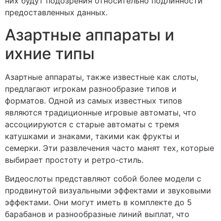
них будут подозрения относительно подлинности
предоставленных данных.
Азартные аппараты и
ихние типы
Азартные аппараты, также известные как слоты,
предлагают игрокам разнообразие типов и
форматов. Одной из самых известных типов
являются традиционные игровые автоматы, что
ассоциируются с старые автоматы с тремя
катушками и знаками, такими как фрукты и
семерки. Эти развлечения часто манят тех, которые
выбирает простоту и ретро-стиль.
Видеослоты представляют собой более модели с
продвинутой визуальными эффектами и звуковыми
эффектами. Они могут иметь в комплекте до 5
барабанов и разнообразные линий выплат, что