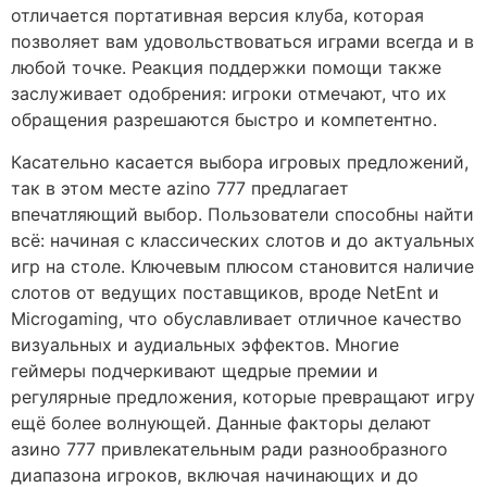
отличается портативная версия клуба, которая
позволяет вам удовольствоваться играми всегда и в
любой точке. Реакция поддержки помощи также
заслуживает одобрения: игроки отмечают, что их
обращения разрешаются быстро и компетентно.
Касательно касается выбора игровых предложений,
так в этом месте azino 777 предлагает
впечатляющий выбор. Пользователи способны найти
всё: начиная с классических слотов и до актуальных
игр на столе. Ключевым плюсом становится наличие
слотов от ведущих поставщиков, вроде NetEnt и
Microgaming, что обуславливает отличное качество
визуальных и аудиальных эффектов. Многие
геймеры подчеркивают щедрые премии и
регулярные предложения, которые превращают игру
ещё более волнующей. Данные факторы делают
азино 777 привлекательным ради разнообразного
диапазона игроков, включая начинающих и до