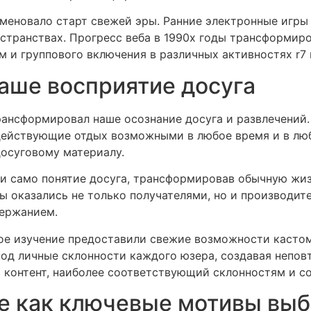
наменовало старт свежей эры. Ранние электронные игр
странствах. Прогресс веба в 1990х годы трансформиро
 и группового включения в различных активностях r7 
наше восприятие досуга
рансформировал наше осознание досуга и развлечений.
ействующие отдых возможными в любое время и в люб
осуговому материалу.
ли само понятие досуга, трансформировав обычную жи
 оказались не только получателями, но и производите
ержанием.
ое изучение предоставили свежие возможности кастоми
од личные склонности каждого юзера, создавая непо
 контент, наиболее соответствующий склонностям и с
е как ключевые мотивы вы