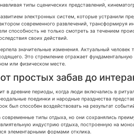
навливая типы сценических представлений, кинематог
азвитием электронных систем, которые устранили пр
 фактором современного развлечений, трансформируя и
и способность не только смотреть за течением происше
оследствия своих действий.
ерпела значительные изменения. Актуальный человек т
одящего. Это стремление отражает фундаментальную 
ном или физическом месте.
от простых забав до интер
т в древние периоды, когда люди включались в ритуал
феодальные поединки и народные празднества предста
ок был способен воздействовать на результат событи
 современные типы отдыха, но они сохранялись преи
 влиятельную индустрию отдыха, построенную на моно
жался элементарными формами отклика.