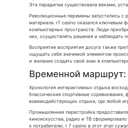
Эта парадигма существовала веками, уста
Революционные перемены запустились с р
материала. r7 casino оказался ключевым
компьютерных пространств. Люди приобрел
них, осуществлять решения и наблюдать п
Восприятие восприятия досуга также прет
ощущать себя значимой элементом происх
и желание создать свой знак в компьютер
Временной маршрут: 
Хронология интерактивных отдыха восходи
Классические спортивные соревнования, 
взаимодействующих отдыха, где любой игр
Промышленная перестройка предоставила
киноискусства, радио и ТВ сформировало
к потребителю. r 7 casino в этот этап су