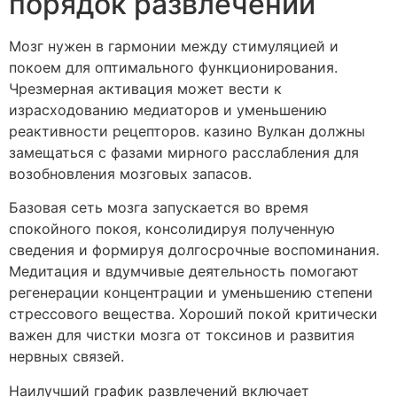
порядок развлечений
Мозг нужен в гармонии между стимуляцией и
покоем для оптимального функционирования.
Чрезмерная активация может вести к
израсходованию медиаторов и уменьшению
реактивности рецепторов. казино Вулкан должны
замещаться с фазами мирного расслабления для
возобновления мозговых запасов.
Базовая сеть мозга запускается во время
спокойного покоя, консолидируя полученную
сведения и формируя долгосрочные воспоминания.
Медитация и вдумчивые деятельность помогают
регенерации концентрации и уменьшению степени
стрессового вещества. Хороший покой критически
важен для чистки мозга от токсинов и развития
нервных связей.
Наилучший график развлечений включает