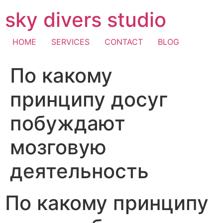
Skip
sky divers studio
to
content
HOME
SERVICES
CONTACT
BLOG
По какому
принципу досуг
побуждают
мозговую
деятельность
По какому принципу