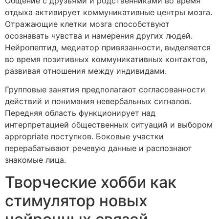
Общение с друзьями и родственниками во время
отдыха активирует коммуникативные центры мозга.
Отражающие клетки мозга способствуют
осознавать чувства и намерения других людей.
Нейропептид, медиатор привязанности, выделяется
во время позитивных коммуникативных контактов,
развивая отношения между индивидами.
Групповые занятия предполагают согласованности
действий и понимания невербальных сигналов.
Передняя область функционирует над
интерпретацией общественных ситуаций и выбором
appropriate поступков. Боковые участки
перерабатывают речевую данные и распознают
знакомые лица.
Творческие хобби как
стимулятор новых