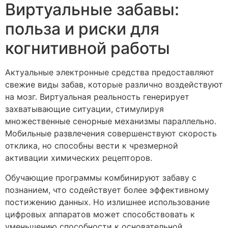
Виртуальные забавы:
польза и риски для
когнитивной работы
Актуальные электронные средства предоставляют
свежие виды забав, которые различно воздействуют
на мозг. Виртуальная реальность генерирует
захватывающие ситуации, стимулируя
множественные сенорные механизмы параллельно.
Мобильные развлечения совершенствуют скорость
отклика, но способны вести к чрезмерной
активации химических рецепторов.
Обучающие программы комбинируют забаву с
познанием, что содействует более эффективному
постижению данных. Но излишнее использование
цифровых аппаратов может способствовать к
уменьшению способности к основательной