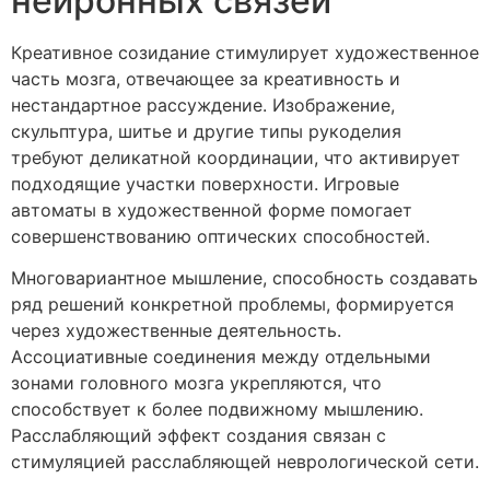
нейронных связей
Креативное созидание стимулирует художественное
часть мозга, отвечающее за креативность и
нестандартное рассуждение. Изображение,
скульптура, шитье и другие типы рукоделия
требуют деликатной координации, что активирует
подходящие участки поверхности. Игровые
автоматы в художественной форме помогает
совершенствованию оптических способностей.
Многовариантное мышление, способность создавать
ряд решений конкретной проблемы, формируется
через художественные деятельность.
Ассоциативные соединения между отдельными
зонами головного мозга укрепляются, что
способствует к более подвижному мышлению.
Расслабляющий эффект создания связан с
стимуляцией расслабляющей неврологической сети.