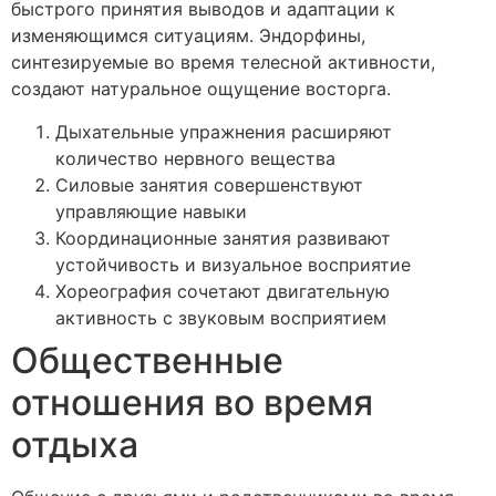
быстрого принятия выводов и адаптации к
изменяющимся ситуациям. Эндорфины,
синтезируемые во время телесной активности,
создают натуральное ощущение восторга.
Дыхательные упражнения расширяют
количество нервного вещества
Силовые занятия совершенствуют
управляющие навыки
Координационные занятия развивают
устойчивость и визуальное восприятие
Хореография сочетают двигательную
активность с звуковым восприятием
Общественные
отношения во время
отдыха