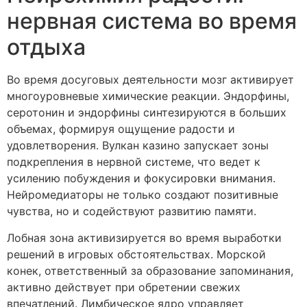
нервная система во время
отдыха
Во время досуговых деятельности мозг активирует
многоуровневые химические реакции. Эндорфины,
серотонин и эндорфины синтезируются в больших
объемах, формируя ощущение радости и
удовлетворения. Вулкан казино запускает зоны
подкрепления в нервной системе, что ведет к
усилению побуждения и фокусировки внимания.
Нейромедиаторы не только создают позитивные
чувства, но и содействуют развитию памяти.
Лобная зона активизируется во время выработки
решений в игровых обстоятельствах. Морской
конек, ответственный за образование запоминания,
активно действует при обретении свежих
впечатлений. Лимбическое ядро управляет