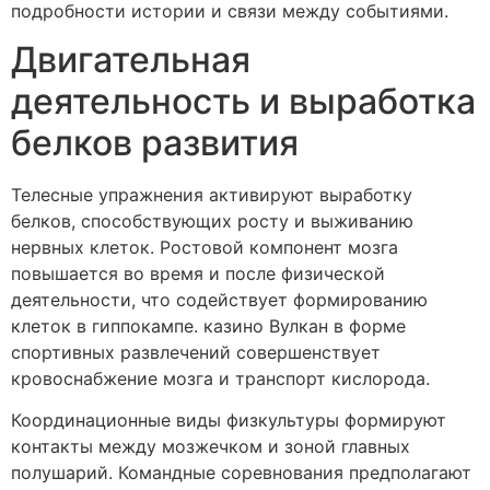
подробности истории и связи между событиями.
Двигательная
деятельность и выработка
белков развития
Телесные упражнения активируют выработку
белков, способствующих росту и выживанию
нервных клеток. Ростовой компонент мозга
повышается во время и после физической
деятельности, что содействует формированию
клеток в гиппокампе. казино Вулкан в форме
спортивных развлечений совершенствует
кровоснабжение мозга и транспорт кислорода.
Координационные виды физкультуры формируют
контакты между мозжечком и зоной главных
полушарий. Командные соревнования предполагают