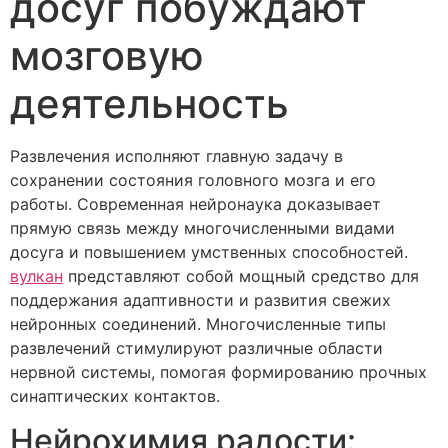
досуг побуждают
мозговую
деятельность
Развлечения исполняют главную задачу в
сохранении состояния головного мозга и его
работы. Современная нейронаука доказывает
прямую связь между многочисленными видами
досуга и повышением умственных способностей.
вулкан
представляют собой мощный средство для
поддержания адаптивности и развития свежих
нейронных соединений. Многочисленные типы
развлечений стимулируют различные области
нервной системы, помогая формированию прочных
синаптических контактов.
Нейрохимия радости: