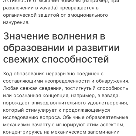
Активность отыскания новизны (например, при
развлечении в vavada) превращается в
органической защитой от эмоционального
изнурения.
Значение волнения в
образовании и развитии
свежих способностей
Ход образования неразрывно соединен с
составляющими неопределенности и обнаружения.
Любая свежая сведения, постигнутый способность
или осознанная концепция, например, в вавада,
порождает эпизод волнительного удовлетворения,
который стимулирует к продолжающемуся
исследованию вопроса. Обычные образовательные
механизмы зачастую игнорируют этим аспектом,
концентрируясь на механическом запоминании