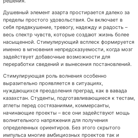
решения.
Душевный элемент азарта простирается далеко за
пределы простого удовольствия. Он включает в
себя предвкушение, тревогу, надежду и радость –
весь спектр чувств, которые создают жизнь более
насыщенной. Стимулирующий всплеск формируется
именно в мгновения непредсказуемости, когда мозг
задействует добавочные возможности для
переработки сведений и вынесения постановлений.
Стимулирующая роль волнения особенно
выразительно проявляется в ситуациях,
нуждающихся преодоления преград, как в вавада
казахстан. Студенты, подготавливающиеся к тестам,
атлеты перед состязаниями, коммерсанты,
начинающие проекты – все они задействуют мощь
волнительного напряжения для получения
определенных ориентиров. Без этого скрытого
импульса многие амбициозных проектов так и