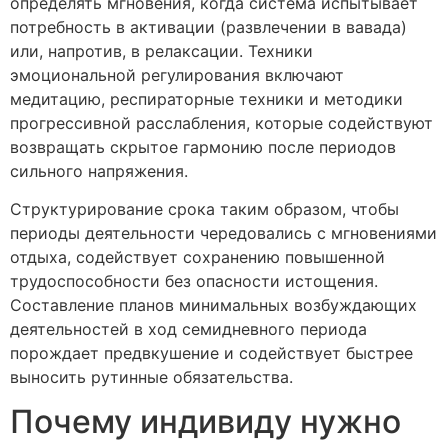
определять мгновения, когда система испытывает
потребность в активации (развлечении в вавада)
или, напротив, в релаксации. Техники
эмоциональной регулирования включают
медитацию, респираторные техники и методики
прогрессивной расслабления, которые содействуют
возвращать скрытое гармонию после периодов
сильного напряжения.
Структурирование срока таким образом, чтобы
периоды деятельности чередовались с мгновениями
отдыха, содействует сохранению повышенной
трудоспособности без опасности истощения.
Составление планов минимальных возбуждающих
деятельностей в ход семидневного периода
порождает предвкушение и содействует быстрее
выносить рутинные обязательства.
Почему индивиду нужно