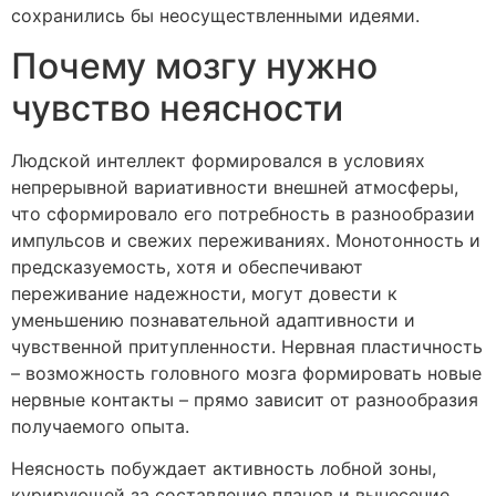
сохранились бы неосуществленными идеями.
Почему мозгу нужно
чувство неясности
Людской интеллект формировался в условиях
непрерывной вариативности внешней атмосферы,
что сформировало его потребность в разнообразии
импульсов и свежих переживаниях. Монотонность и
предсказуемость, хотя и обеспечивают
переживание надежности, могут довести к
уменьшению познавательной адаптивности и
чувственной притупленности. Нервная пластичность
– возможность головного мозга формировать новые
нервные контакты – прямо зависит от разнообразия
получаемого опыта.
Неясность побуждает активность лобной зоны,
курирующей за составление планов и вынесение