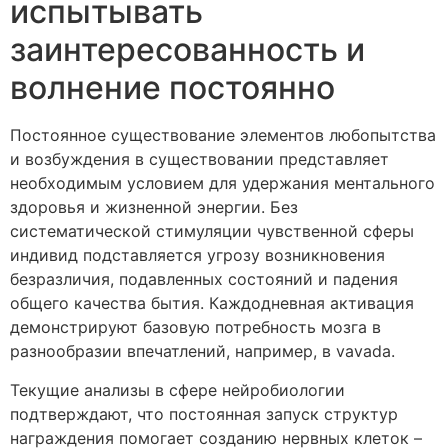
испытывать
заинтересованность и
волнение постоянно
Постоянное существование элементов любопытства
и возбуждения в существовании представляет
необходимым условием для удержания ментального
здоровья и жизненной энергии. Без
систематической стимуляции чувственной сферы
индивид подставляется угрозу возникновения
безразличия, подавленных состояний и падения
общего качества бытия. Каждодневная активация
демонстрируют базовую потребность мозга в
разнообразии впечатлений, например, в vavada.
Текущие анализы в сфере нейробиологии
подтверждают, что постоянная запуск структур
награждения помогает созданию нервных клеток –