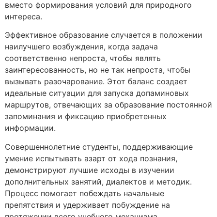
вместо формирования условий для природного
интереса.
Эффективное образование случается в положении
наилучшего возбуждения, когда задача
соответственно непроста, чтобы являть
заинтересованность, но не так непроста, чтобы
вызывать разочарование. Этот баланс создает
идеальные ситуации для запуска допаминовых
маршрутов, отвечающих за образование постоянной
запоминания и фиксацию приобретенных
информации.
Совершеннолетние студенты, поддерживающие
умение испытывать азарт от хода познания,
демонстрируют лучшие исходы в изучении
дополнительных занятий, диалектов и методик.
Процесс помогает побеждать начальные
препятствия и удерживает побуждение на
протяжении всего учебного механизма.