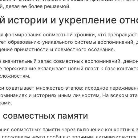
й, делая ее более решаемой.
 истории и укрепление от
я формирования совместной хроники, что превращает
ует образованию уникального системы воспоминаний, 
ние причастности и совместного осознания.
е значительный запас совместных воспоминаний, демо
 переживание вкладывает новый пласт к базе контакто
сложностям.
и охватывает множество этапов: исходное переживани
поминаниях и историях иным личностям. На всяком эта
ками.
 совместных памяти
ния совместных памяти через включение конкретных з
 проживаем нечто сообща с прочими, активизируются 