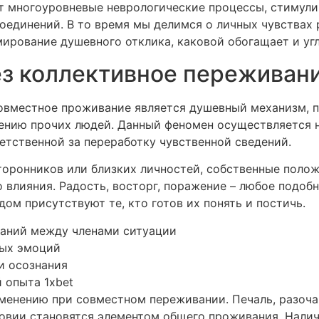
ет многоуровневые неврологические процессы, стиму
динений. В то время мы делимся о личных чувствах 
мирование душевного отклика, каковой обогащает и уг
ез коллективное переживан
овместное проживание является душевный механизм, 
ению прочих людей. Данный феномен осуществляется н
етственной за переработку чувственной сведений.
торонников или близких личностей, собственные пол
 влияния. Радость, восторг, поражение – любое подоб
ом присутствуют те, кто готов их понять и постичь.
аний между членами ситуации
ных эмоций
и осознания
 опыта 1xbet
менению при совместном переживании. Печаль, разоч
ловии становятся элементом общего проживания. Нали